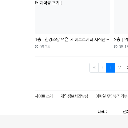
1층
한강조망 덕은 GL메트로시티 지식산업센터 계약금 포기!!
2층
덕
등록일
등록자
등록
06.24
06.1
(current
1
2
사이트 소개
개인정보처리방침
이메일 무단수집거부
대표 :
전화