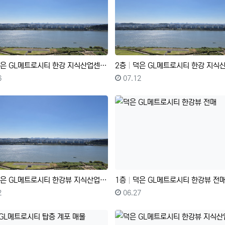
 GL메트로시티 한강 지식산업센터 탑층 한강뷰 전매!!
2층
덕은 GL메트로시티 한강 지식산업센터 완벽한 한강뷰 탑층 호
일
등록자
등록일
6
07.12
 GL메트로시티 한강뷰 지식산업센터 파격조건 전매!
1층
덕은 GL메트로시티 한강뷰 전
일
등록자
등록일
2
06.27