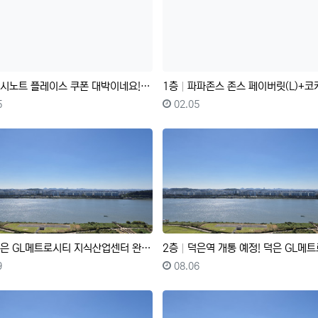
노트 플레이스 쿠폰 대박이네요! 몇장 안남았데요!
1층
파파존스 존스 페이버릿(L)+코카-콜라500ml 기프티콘
일
등록자
등록일
5
02.05
 GL메트로시티 지식산업센터 완벽한 한강뷰 대형 호실 전매!!
2층
덕은역 개통 예정! 덕은 GL메트로시티 지식산업센터 특급 한강
일
등록자
등록일
9
08.06