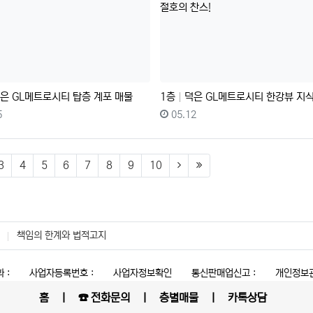
은 GL메트로시티 탑층 계포 매물
1층
덕은 GL메트로시티 한강뷰 지식산업센터 절호의
일
등록자
등록일
5
05.12
)
(next)
(last)
3
4
5
6
7
8
9
10
책임의 한계와 법적고지
 :
사업자등록번호 :
사업자정보확인
통신판매업신고 :
개인정보관
홈
ㅣ
☎ 전화문의
ㅣ
층별매물
ㅣ
카톡상담
그누보드5
All rights reserved.