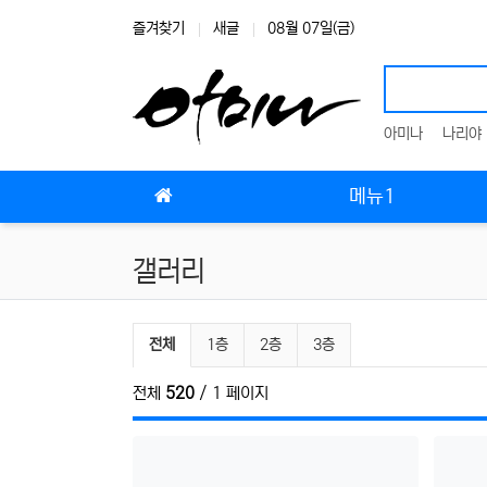
상단 네비
즐겨찾기
새글
08월 07일(금)
아미나
나리야
메인 메뉴
메뉴1
갤러리
갤러리 분류 목록
전체
1층
2층
3층
전체
520
/ 1 페이지