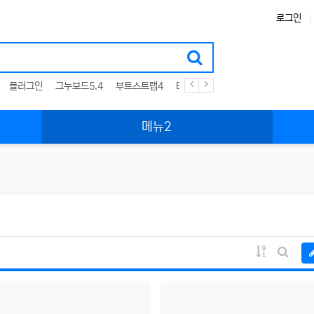
로그인
플러그인
그누보드5.4
부트스트랩4
테마
스킨
위젯
애드온
메뉴2
게시물 정렬
게시판 