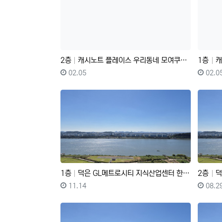
2층
캐시노트 플레이스 우리동네 모여쿠폰 기프티콘 주네요
1층
캐시
등록일
등록자
등록
02.05
02.0
1층
덕은 GL메트로시티 지식산업센터 한강뷰 탑층 매물 전매
2층
덕은
등록일
등록자
등록
11.14
08.2