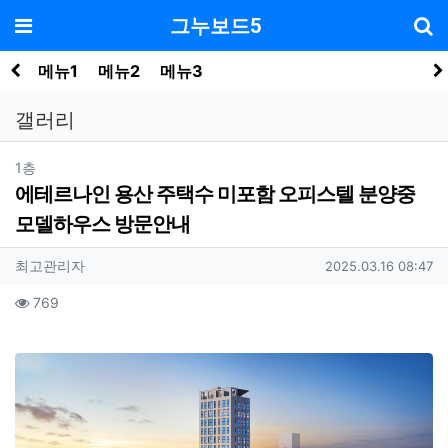
기
메뉴
그누보드5
메뉴1
메뉴2
메뉴3
갤러리
분류
1층
에테르나인 용산 주택수 미포함 오피스텔 분양중
모델하우스 방문안내
작성자 정보
작성
작성일
최고관리자
2025.03.16 08:47
컨텐츠 정보
조회
769
본문