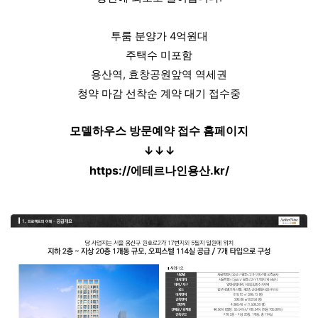
투룸 분양가 4억원대
주택수 미포함
용산역, 효창공원앞역 역세권
청약 마감 선착순 계약 대기 접수중
모델하우스 방문예약 접수 홈페이지
↓
↓
↓
https://에테르나인용산.kr/