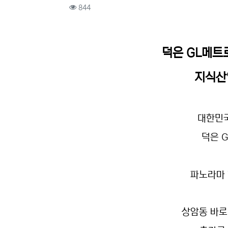
컨텐츠 정보
조회
844
본문
덕은 GL메트
지식산
대한민
덕은 
파노라마 
상암동 바로