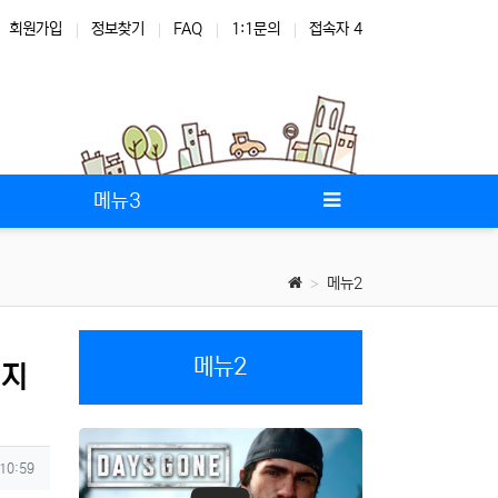
회원가입
정보찾기
FAQ
1:1문의
접속자 4
메뉴3
메뉴2
메뉴2
 지
 10:59