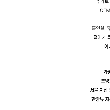
추가로 
OE
흡연실, 
걸어서 
아
가
분양
서울 지산
한강뷰 지