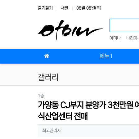
상단 네비
즐겨찾기
새글
08월 08일(토)
아미나
나리야
메인 메뉴
메뉴1
갤러리
분류
1층
가양동 CJ부지 분양가 3천만원 예
식산업센터 전매
작성자 정보
작성
최고관리자