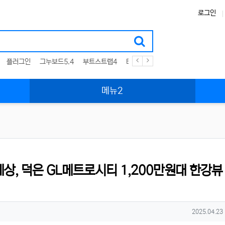
로그인
플러그인
그누보드5.4
부트스트랩4
테마
스킨
위젯
애드온
메뉴2
상, 덕은 GL메트로시티 1,200만원대 한강뷰
작성일
2025.04.23