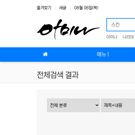
상단 네비
즐겨찾기
새글
08월 06일(목)
아미나
나리야
메인 메뉴
메뉴1
전체검색 결과