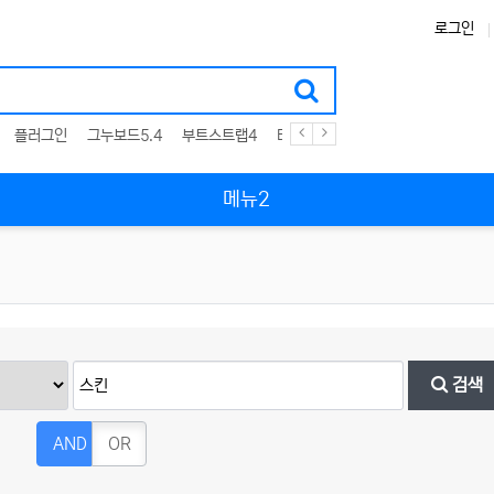
로그인
플러그인
그누보드5.4
부트스트랩4
테마
스킨
위젯
애드온
메뉴2
검색
AND
OR